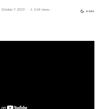
October 7, 2019
3.5K views
DARK