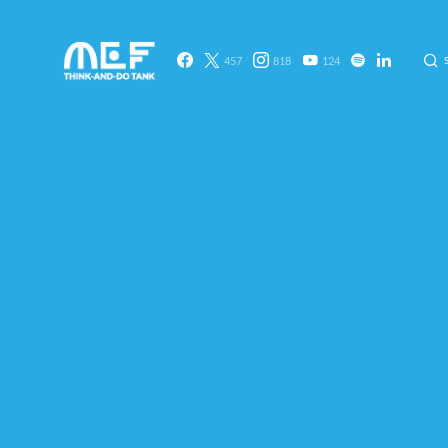
457
818
124