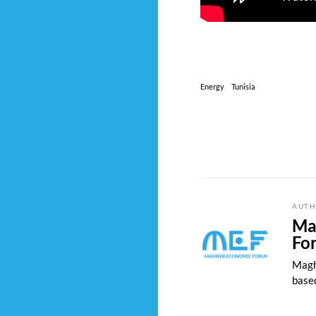
Energy
Tunisia
AUTH
Ma
Fo
Magh
based