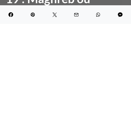
jamais »
DARK
Maghreb Economic Forum
May 6, 2020
4.4K views
4 minute read
Tunis, 6 Mai 2020
Communiqué
de presse