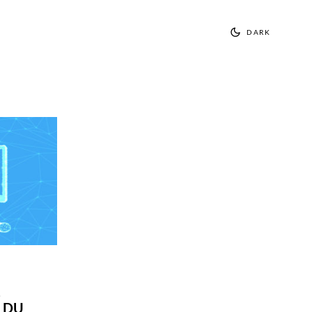
DARK
S
 DU