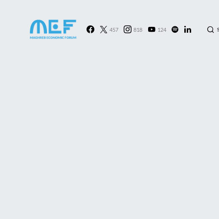
457
818
124