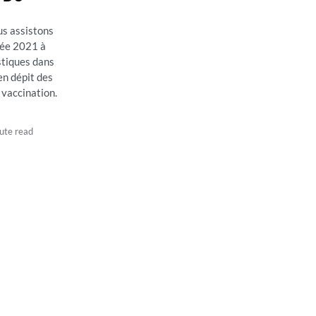
us assistons
rée 2021 à
stiques dans
en dépit des
vaccination.
ute read