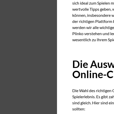
sich ideal zum Spielen 
wertvolle Tipps geben, w
können, insbesondere w
der richtigen Plattform 
werden wir alle wichti
Plinko verstehen und le
wesentlich zu Ihrem Spi
Die Ausw
Online-C
Die Wahl des richtigen 
Spielerlebnis. Es gibt za
sind gleich. Hier sind e
sollten: