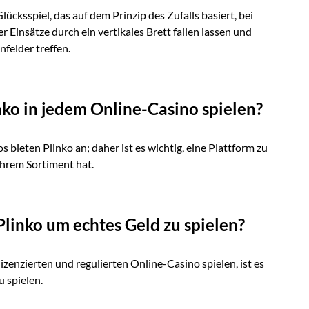
Glücksspiel, das auf dem Prinzip des Zufalls basiert, bei
 Einsätze durch ein vertikales Brett fallen lassen und
felder treffen.
nko in jedem Online-Casino spielen?
s bieten Plinko an; daher ist es wichtig, eine Plattform zu
 ihrem Sortiment hat.
, Plinko um echtes Geld zu spielen?
 lizenzierten und regulierten Online-Casino spielen, ist es
u spielen.