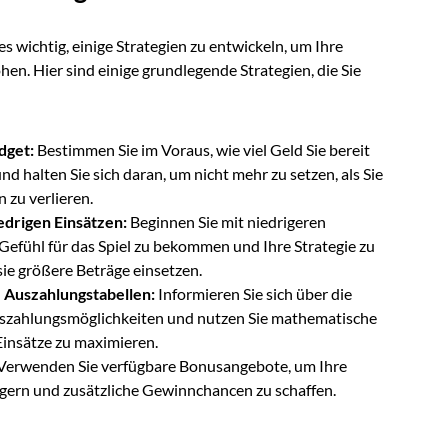
es wichtig, einige Strategien zu entwickeln, um Ihre
n. Hier sind einige grundlegende Strategien, die Sie
dget:
Bestimmen Sie im Voraus, wie viel Geld Sie bereit
d halten Sie sich daran, um nicht mehr zu setzen, als Sie
n zu verlieren.
iedrigen Einsätzen:
Beginnen Sie mit niedrigeren
 Gefühl für das Spiel zu bekommen und Ihre Strategie zu
sie größere Beträge einsetzen.
e Auszahlungstabellen:
Informieren Sie sich über die
szahlungsmöglichkeiten und nutzen Sie mathematische
Einsätze zu maximieren.
Verwenden Sie verfügbare Bonusangebote, um Ihre
ängern und zusätzliche Gewinnchancen zu schaffen.