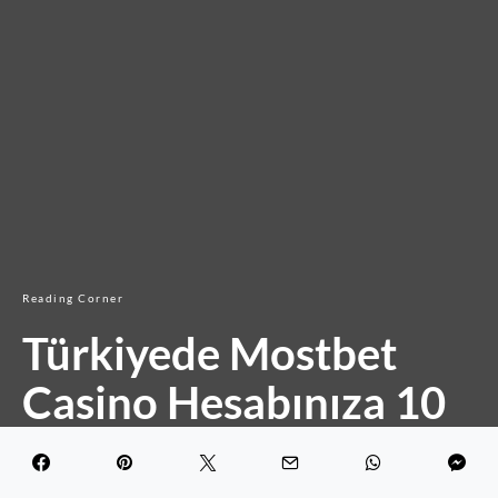
Reading Corner
Türkiyede Mostbet
Casino Hesabınıza 10
000 Try