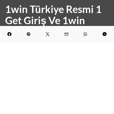
1win Türkiye Resmi 1
Get Giriş Ve 1win
Website Hizmetleri
DARK
Khaoula
July 2, 2026
183 views
8 minute read
1 Win Türkiye
En İyi Online