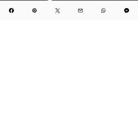
Betting Site?
DARK
Khaoula
July 2, 2026
211 views
9 minute read
Site Officiel
1win Man Togo
Le Meilleur
Casino Et