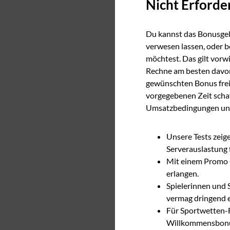
Nicht Erforde
Du kannst das Bonusge
verwesen lassen, oder b
möchtest. Das gilt vorw
Rechne am besten davor 
gewünschten Bonus freis
vorgegebenen Zeit schaf
Umsatzbedingungen und 
Unsere Tests zeige
Serverauslastung f
Mit einem Promo 
erlangen.
Spielerinnen und 
vermag dringend e
Für Sportwetten-
Willkommensbon