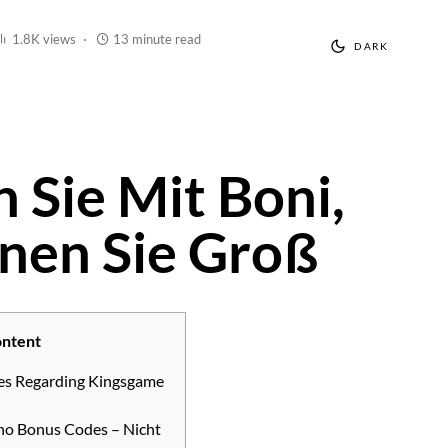
1.8K views
13 minute read
DARK
n Sie Mit Boni,
nen Sie Groß
ntent
ves Regarding Kingsgame
no Bonus Codes – Nicht