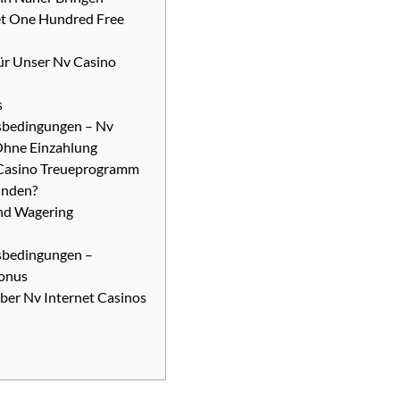
et One Hundred Free
ür Unser Nv Casino
s
sbedingungen – Nv
Ohne Einzahlung
 Casino Treueprogramm
unden?
nd Wagering
sbedingungen –
onus
ber Nv Internet Casinos