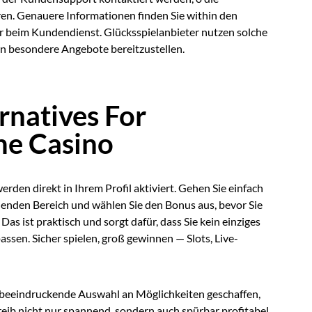
en. Genauere Informationen finden Sie within den
beim Kundendienst. Glücksspielanbieter nutzen solche
ern besondere Angebote bereitzustellen.
rnatives For
e Casino
rden direkt in Ihrem Profil aktiviert. Gehen Sie einfach
henden Bereich und wählen Sie den Bonus aus, bevor Sie
 Das ist praktisch und sorgt dafür, dass Sie kein einziges
assen. Sicher spielen, groß gewinnen — Slots, Live-
 beeindruckende Auswahl an Möglichkeiten geschaffen,
treib nicht nur spannend, sondern auch spürbar profitabel