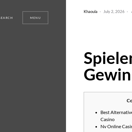
Khaoula
July 2, 2026
SEARCH
MENU
Spiele
Gewin
Co
Best Alternati
Casino
Nv Online Casi