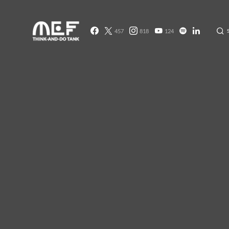
457
818
124