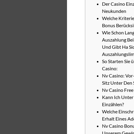
Der Casino Ein
Neukunden
Welche Kriteri
Bonus Berücksic
Wie Schon Lang
Auszahlung Bei
Und Gibt Ha Si
Auszahlungslim
So Starten Sie
Casino:
Nv Casino: Vor
Sitz Unter Den 
Nv Casino Free
Kann Ich Unter
Einzählen?
Welche Einschr
Erhalt Eines A
Nv Casino Bonus
Unserem Gewin